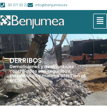
93 377 33 22
info@benjumea.es
DERRIBOS
Demoliciones y desmontajes
controlados con seguridad,
trazabilidad y mínima afección al
entorno.